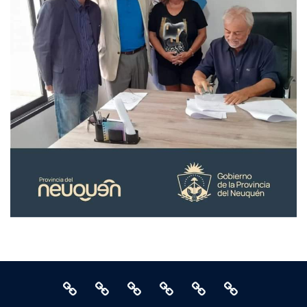
secretaria@circoloculturaitalia.com
talleres@circoloculturaitalia.com
tesoreria@circoloculturaitalia
Abruzzo
Cine
Migrantes